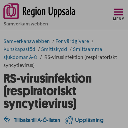
MENY
Samverkans­­webben
Samverkans­­­webben
För vårdgivare
Kunskapsstöd
Smittskydd
Smittsamma
sjukdomar A-Ö
RS-virusinfektion (respiratoriskt
syncytievirus)
RS-virusinfektion
(respiratoriskt
syncytievirus)
Uppläsning
Tillbaka till A-Ö-listan