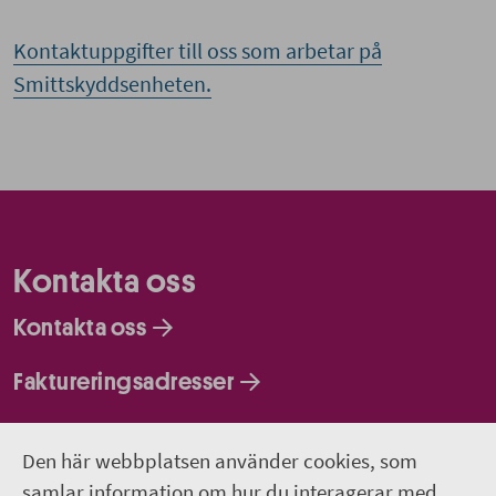
Kontaktuppgifter till oss som arbetar på
Smittskyddsenheten.
Kontakta oss
Kontakta oss
Faktureringsadresser
Om webbplatsen
Den här webbplatsen använder cookies, som
samlar information om hur du interagerar med
018-611 00 00