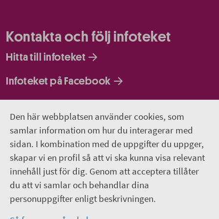
Kontakta och följ infoteket
Hitta till infoteket
Infoteket på Facebook
Infoteket på Instagram
Den här webbplatsen använder cookies, som
Infoteket Play - vår egen filmkanal
samlar information om hur du interagerar med
sidan. I kombination med de uppgifter du uppger,
018-611 66 77
skapar vi en profil så att vi ska kunna visa relevant
innehåll just för dig. Genom att acceptera tillåter
infoteket@regionuppsala.se
du att vi samlar och behandlar dina
personuppgifter enligt beskrivningen.
Genvägar