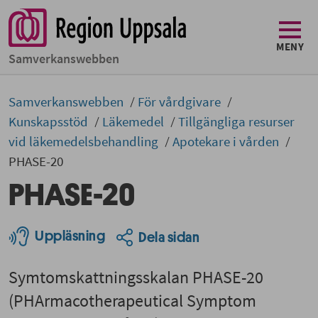
MENY
Samverkans­­webben
Samverkans­­­webben
För vårdgivare
Kunskapsstöd
Läkemedel
Tillgängliga resurser
vid läkemedelsbehandling
Apotekare i vården
PHASE-20
PHASE-20
Uppläsning
Dela sidan
Symtomskattningsskalan PHASE-20
(PHArmacotherapeutical Symptom