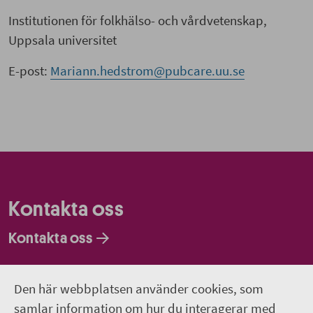
Institutionen för folkhälso- och vårdvetenskap,
Uppsala universitet
E-post:
Mariann.hedstrom@pubcare.uu.se
Kontakta oss
Kontakta oss
Faktureringsadresser
Den här webbplatsen använder cookies, som
Om webbplatsen
samlar information om hur du interagerar med