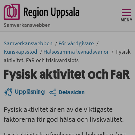
MENY
Samverkans­­webben
Samverkans­­­webben
För vårdgivare
Kunskapsstöd
Hälsosamma levnadsvanor
Fysisk
aktivitet, FaR och friskvårdslots
Fysisk aktivitet och FaR
Uppläsning
Dela sidan
Fysisk aktivitet är en av de viktigaste
faktorerna för god hälsa och livskvalitet.
Fysisk aktivitet kan förebygga och behandla många