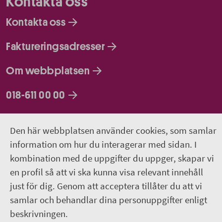
Kontakta oss
Kontakta oss
Faktureringsadresser
Om webbplatsen
018-611 00 00
region.uppsala@regionuppsala.se
Den här webbplatsen använder cookies, som samlar
information om hur du interagerar med sidan. I
Genvägar
kombination med de uppgifter du uppger, skapar vi
För personal i Region Uppsala
en profil så att vi ska kunna visa relevant innehåll
just för dig. Genom att acceptera tillåter du att vi
It-system och e-tjänster
samlar och behandlar dina personuppgifter enligt
beskrivningen.