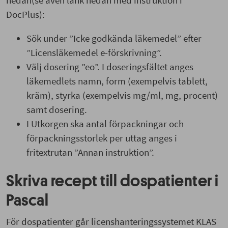
nedan(se även länk nedan med instruktion i
DocPlus):
Sök under ”Icke godkända läkemedel” efter
”Licensläkemedel e-förskrivning”.
Välj dosering ”eo”. I doseringsfältet anges
läkemedlets namn, form (exempelvis tablett,
kräm), styrka (exempelvis mg/ml, mg, procent)
samt dosering.
I Utkorgen ska antal förpackningar och
förpackningsstorlek per uttag anges i
fritextrutan ”Annan instruktion”.
Skriva recept till dospatienter i
Pascal
För dospatienter går licenshanteringssystemet KLAS