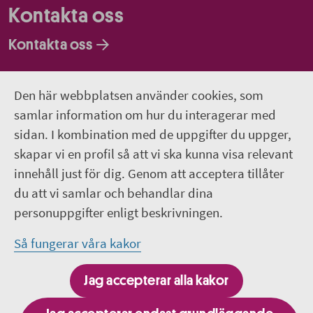
Kontakta oss
Kontakta oss
Faktureringsadresser
Den här webbplatsen använder cookies, som
Om webbplatsen
samlar information om hur du interagerar med
sidan. I kombination med de uppgifter du uppger,
018-611 00 00
skapar vi en profil så att vi ska kunna visa relevant
innehåll just för dig. Genom att acceptera tillåter
region.uppsala@regionuppsala.se
du att vi samlar och behandlar dina
personuppgifter enligt beskrivningen.
Genvägar
Så fungerar våra kakor
För personal i Region Uppsala
Jag accepterar alla kakor
It-system och e-tjänster