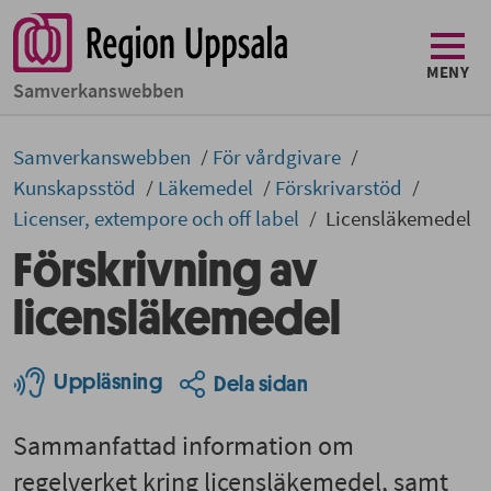
MENY
Samverkans­­webben
Samverkans­­­webben
För vårdgivare
Kunskapsstöd
Läkemedel
Förskrivarstöd
Licenser, extempore och off label
Licensläkemedel
Förskrivning av
licensläkemedel
Uppläsning
Dela sidan
Sammanfattad information om
regelverket kring licensläkemedel, samt