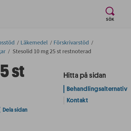
, visa sö
SÖK
psstöd
Läkemedel
Förskrivarstöd
gar
Stesolid 10 mg 25 st restnoterad
5 st
Hitta på sidan
Behandlingsalternativ
Kontakt
Dela sidan