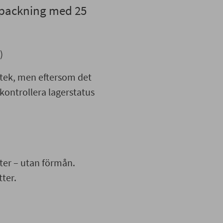
örpackning med 25
)
otek, men eftersom det
 kontrollera lagerstatus
ter – utan förmån.
ter.