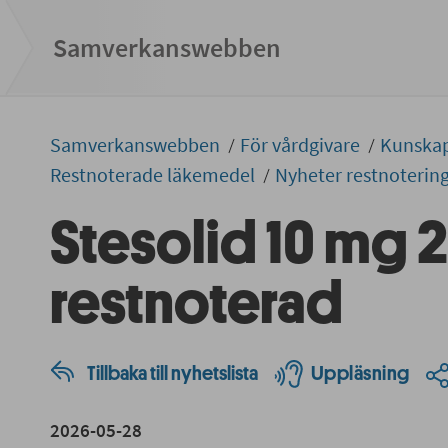
Samverkans­­webben
Samverkans­­­webben
För vårdgivare
Kunska
Restnoterade läkemedel
Nyheter restnoterin
Stesolid 10 mg 2
restnoterad
Tillbaka till nyhetslista
Uppläsning
2026-05-28