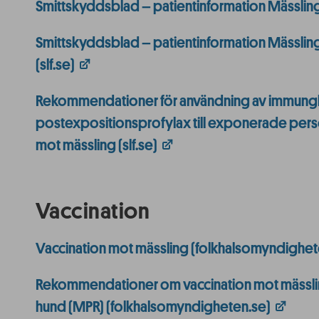
Smittskyddsblad – patientinformation Mässling (
Smittskyddsblad – patientinformation Mässling
(slf.se)
Rekommendationer för användning av immung
postexpositionsprofylax till exponerade pers
mot mässling (slf.se)
Vaccination
Vaccination mot mässling (folkhalsomyndighet
Rekommendationer om vaccination mot mässlin
hund (MPR) (folkhalsomyndigheten.se)