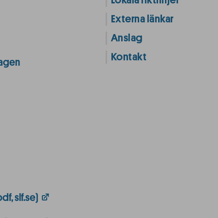
Lokala riktlinjer
Externa länkar
Anslag
Kontakt
lagen
f, slf.se)