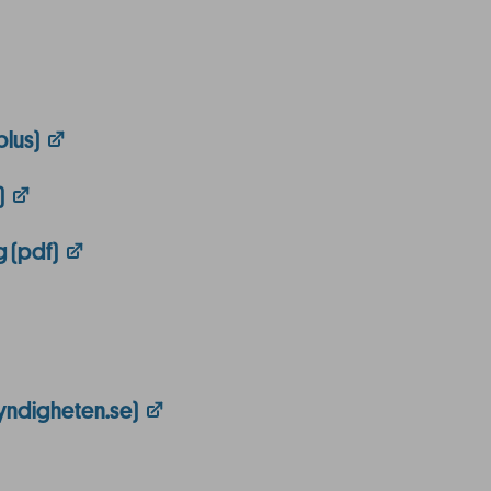
plus)
)
g (pdf)
yndigheten.se)