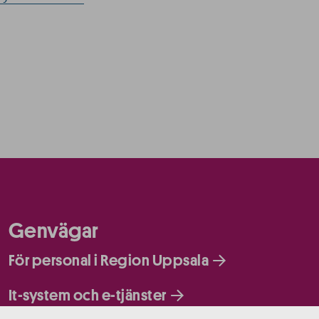
Genvägar
För personal i Region Uppsala
It-system och e-tjänster