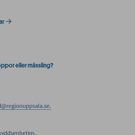
ar
koppor eller mässling?
d@regionuppsala.se.
skyddsenheten.