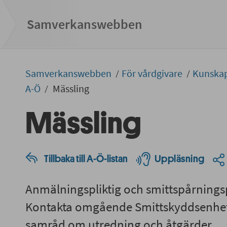
Samverkans­­webben
Samverkans­­­webben
För vårdgivare
Kunska
A-Ö
Mässling
Mässling
Tillbaka till A-Ö-listan
Uppläsning
Anmälningspliktig och smittspårnings
Kontakta omgående Smittskyddsenhete
samråd om utredning och åtgärder.