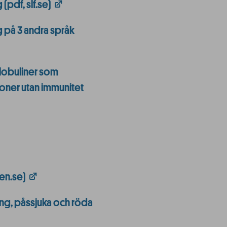
pdf, slf.se)
 på 3 andra språk
lobuliner som
oner utan immunitet
en.se)
g, påssjuka och röda