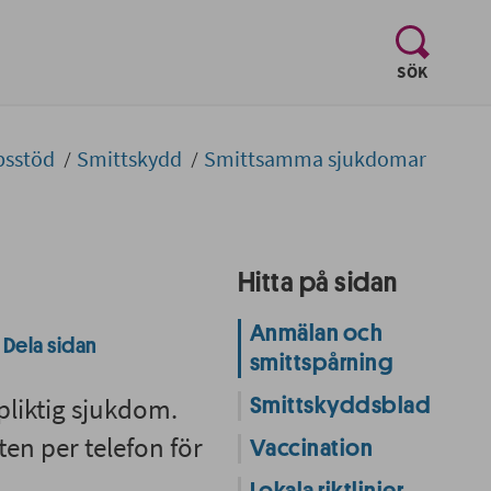
, visa sö
SÖK
psstöd
Smittskydd
Smittsamma sjukdomar
Hitta på sidan
Anmälan och
Dela sidan
smittspårning
pliktig sjukdom.
Smittskyddsblad
n per telefon för
Vaccination