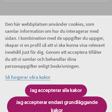
Innovation bidrar till att
Den här webbplatsen använder cookies, som
utveckla hälso-och sjukvården
samlar information om hur du interagerar med
sidan. I kombination med de uppgifter du uppger,
Innovation är en drivkraft för både
skapar vi en profil så att vi ska kunna visa relevant
samhällsutveckling och ekonomisk tillväxt. Genom
innehåll just för dig. Genom att acceptera tillåter
att utveckla och använda oss av ny teknik kan vi
du att vi samlar och behandlar dina
möta utmaningar, skapa hållbara lösningar och
personuppgifter enligt beskrivningen.
förbättra livskvaliteten.
Så fungerar våra kakor
Region Uppsala satsar på innovation för att utveckla
ny kunskap som stärker vården och samhället.
Jag accepterar alla kakor
Genom samarbete med akademi, hälso- och
sjukvård och näringsliv kan vi tillsammans utveckla
Jag accepterar endast grundläggande
och använda oss av nya lösningar. Det bidrar till en
kakor