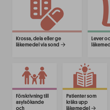
Krossa, dela eller ge
Lever o
läkemedel via sond
läkemed
Förskrivning till
Patienter som
asylsökande
kräks upp
och
läkemedel