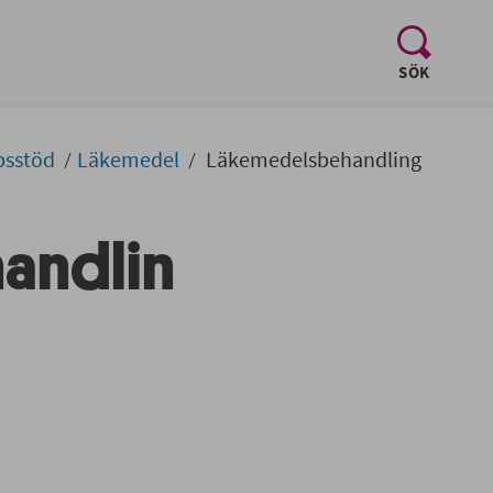
, visa sö
SÖK
psstöd
Läkemedel
Läkemedelsbehandling
andlin