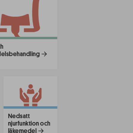
ch
elsbehandling
Nedsatt
njurfunktion och
läkemedel