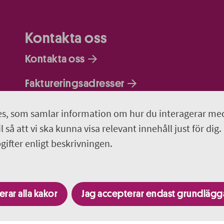
Kontakta oss
Kontakta oss
Faktureringsadresser
Om webbplatsen
s, som samlar information om hur du interagerar me
 så att vi ska kunna visa relevant innehåll just för dig.
018-611 00 00
ifter enligt beskrivningen.
region.uppsala@regionuppsala.se
rar alla kakor
Jag accepterar endast grundläg
Besök fler webbplatser i