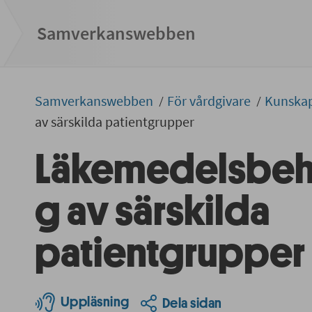
Samverkans­­webben
Samverkans­­­webben
För vårdgivare
Kunska
av särskilda patientgrupper
Läkemedelsbeh
g av särskilda
patientgrupper
Uppläsning
Dela sidan