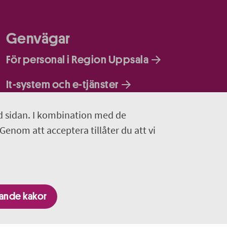
Genvägar
För personal i Region Uppsala
It-system och e-tjänster
d sidan. I kombination med de
 Genom att acceptera tillåter du att vi
gande kakor
nom Region Uppsala