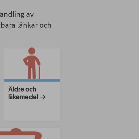
handling av
dbara länkar och
Äldre och
läkemedel