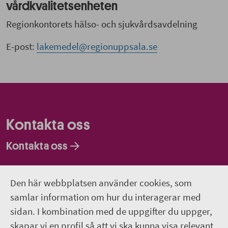
vårdkvalitetsenheten
Regionkontorets hälso- och sjukvårdsavdelning
E-post:
lakemedel@regionuppsala.se
Kontakta oss
Kontakta oss
Faktureringsadresser
Den här webbplatsen använder cookies, som
Om webbplatsen
samlar information om hur du interagerar med
sidan. I kombination med de uppgifter du uppger,
018-611 00 00
skapar vi en profil så att vi ska kunna visa relevant