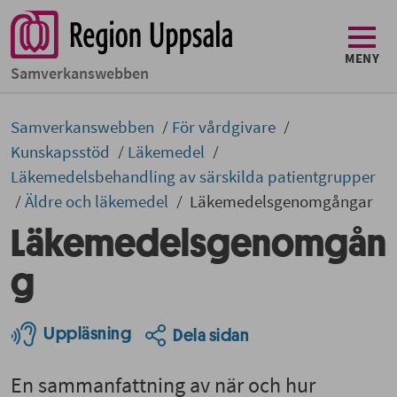
MENY
Samverkans­­webben
Samverkans­­­webben
För vårdgivare
Kunskapsstöd
Läkemedel
Läkemedelsbehandling av särskilda patientgrupper
Äldre och läkemedel
Läkemedelsgenomgångar
Läkemedelsgenomgån
g
Uppläsning
Dela sidan
En sammanfattning av när och hur