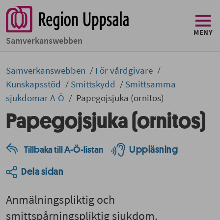
MENY
Samverkans­­webben
Samverkans­­­webben
För vårdgivare
Kunskapsstöd
Smittskydd
Smittsamma
sjukdomar A-Ö
Papegojsjuka (ornitos)
Papegojsjuka (ornitos)
Uppläsning
Tillbaka till A-Ö-listan
Dela sidan
Anmälningspliktig och
smittspårningspliktig sjukdom.