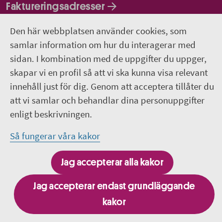
Faktureringsadresser
Den här webbplatsen använder cookies, som
Om webbplatsen
samlar information om hur du interagerar med
018-611 00 00
sidan. I kombination med de uppgifter du uppger,
skapar vi en profil så att vi ska kunna visa relevant
region.uppsala@regionuppsala.se
innehåll just för dig. Genom att acceptera tillåter du
att vi samlar och behandlar dina personuppgifter
Genvägar
enligt beskrivningen.
För personal i Region Uppsala
Så fungerar våra kakor
It-system och e-tjänster
Jag accepterar alla kakor
Jag accepterar endast grundläggande
kakor
Besök fler webbplatser inom Region Uppsala