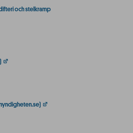
ifteri och stelkramp
)
myndigheten.se)