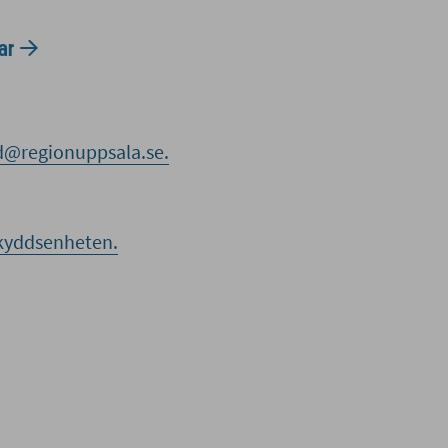
ar
d@regionuppsala.se.
skyddsenheten.