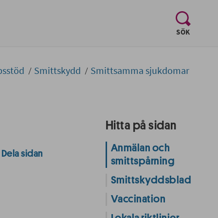
, visa sö
SÖK
psstöd
Smittskydd
Smittsamma sjukdomar
Hitta på sidan
Anmälan och
Dela sidan
smittspårning
Smittskyddsblad
Vaccination