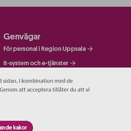
Genvägar
För personal i Region Uppsala
It-system och e-tjänster
d sidan. I kombination med de
 Genom att acceptera tillåter du att vi
gande kakor