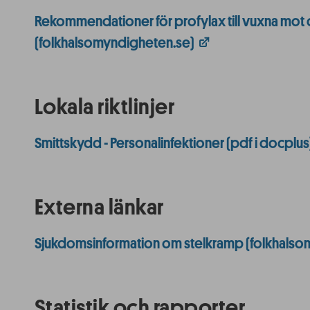
Rekommendationer för profylax till vuxna mot d
(folkhalsomyndigheten.se)
Lokala riktlinjer
Smittskydd - Personalinfektioner (pdf i docplus
Externa länkar
Sjukdomsinformation om stelkramp (folkhalso
Statistik och rapporter