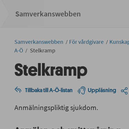
Samverkans­­webben
Samverkans­­­webben
För vårdgivare
Kunska
A-Ö
Stelkramp
Stelkramp
Tillbaka till A-Ö-listan
Uppläsning
Anmälningspliktig sjukdom.