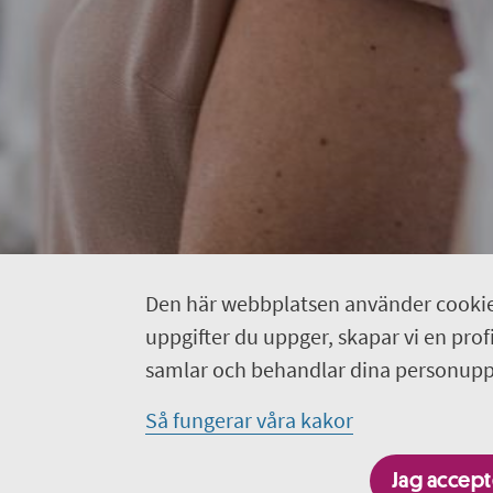
Den här webbplatsen använder cookie
uppgifter du uppger, skapar vi en profil
samlar och behandlar dina personuppg
Så fungerar våra kakor
Jag accepte