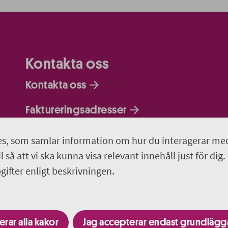
Kontakta oss
Kontakta oss
Faktureringsadresser
Om webbplatsen
s, som samlar information om hur du interagerar me
 så att vi ska kunna visa relevant innehåll just för dig.
018-611 00 00
ifter enligt beskrivningen.
region.uppsala@regionuppsala.se
rar alla kakor
Jag accepterar endast grundläg